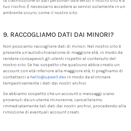
la trasmissione di dati personali da e verso il nostro sito è a
tuo rischio. È necessario accedere ai servizi solamente in un
ambiente sicuro, come il nostro sito.
9. RACCOGLIAMO DATI DAI MINORI?
Non possiamo raccogliere dati di minori. Nel nostro sito è
presente un’autodichiarazione di maggiore età, in modo da
rendere consapevoli gli utenti rispetto al contenuto del
nostro sito. Se hai sospetto che qualcuno abbia creato un
account con età inferiore alla maggiore età, ti preghiamo di
contattarci a
hello@upwell.dev
in modo da eliminare
tempestivamente i dati dai nostri archivi.
Se abbiamo sospetto che un account o messaggi siano
provenuti da un utente minorenne, cancelleremo
immediatamente tali dati dai nostri archivi, procedendo alla
rimozione di eventuali account creati.