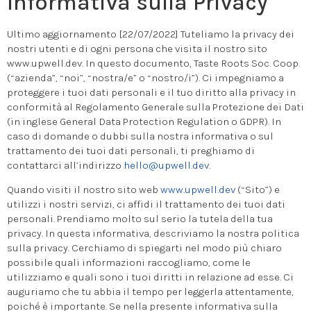
Informativa sulla Privacy
Ultimo aggiornamento [22/07/2022] Tuteliamo la privacy dei
nostri utenti e di ogni persona che visita il nostro sito
www.upwell.dev. In questo documento, Taste Roots Soc. Coop.
(“azienda”, “noi”, “nostra/e” o “nostro/i”). Ci impegniamo a
proteggere i tuoi dati personali e il tuo diritto alla privacy in
conformità al Regolamento Generale sulla Protezione dei Dati
(in inglese General Data Protection Regulation o GDPR). In
caso di domande o dubbi sulla nostra informativa o sul
trattamento dei tuoi dati personali, ti preghiamo di
contattarci all’indirizzo
hello@upwell.dev
.
Quando visiti il nostro sito web
www.upwell.dev
(“Sito”) e
utilizzi i nostri servizi, ci affidi il trattamento dei tuoi dati
personali. Prendiamo molto sul serio la tutela della tua
privacy. In questa informativa, descriviamo la nostra politica
sulla privacy. Cerchiamo di spiegarti nel modo più chiaro
possibile quali informazioni raccogliamo, come le
utilizziamo e quali sono i tuoi diritti in relazione ad esse. Ci
auguriamo che tu abbia il tempo per leggerla attentamente,
poiché è importante. Se nella presente informativa sulla